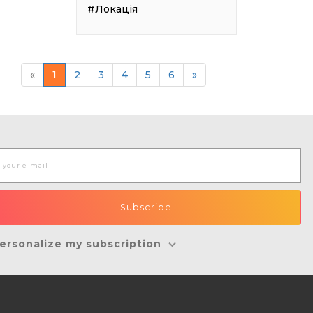
#Локація
«
1
2
3
4
5
6
»
ersonalize my subscription