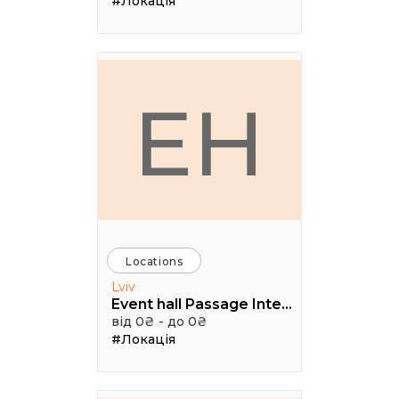
#Локація
EH
Locations
Lviv
Event hall Passage Interdit
від 0₴ - до 0₴
#Локація