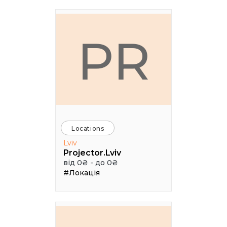
PR
Locations
Lviv
Projector.Lviv
від 0₴ - до 0₴
#Локація