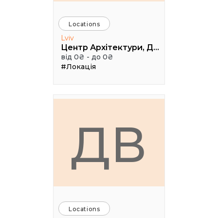
Locations
Lviv
Центр Архітектури, Дизайну та Урбаністики Порохова ВЕЖА
від 0₴ - до 0₴
#Локація
ДВ
Locations