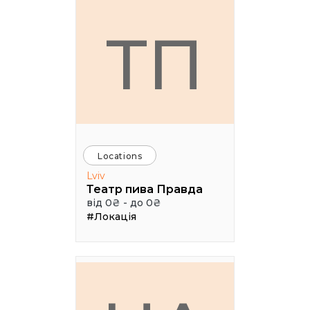
ТП
Locations
Lviv
Театр пива Правда
від 0₴ - до 0₴
#Локація