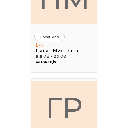
Locations
Lviv
Палац Мистецтв
від 0₴ - до 0₴
#Локація
ГР