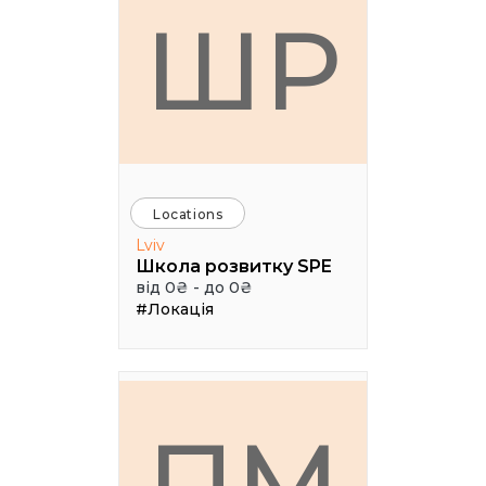
ШР
Locations
Lviv
Школа розвитку SPE
від 0₴ - до 0₴
#Локація
ПМ