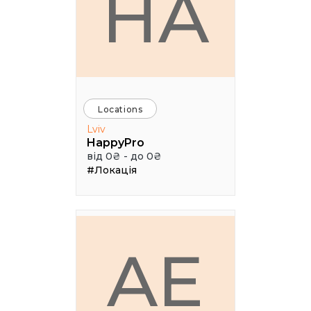
HA
Locations
Lviv
HappyPro
від 0₴ - до 0₴
#Локація
AE