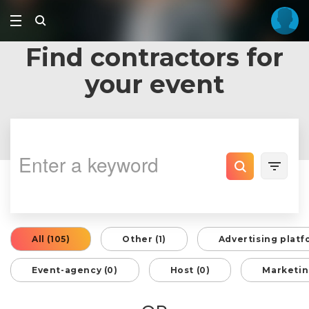
Find contractors for
your event
All (105)
Other (1)
Advertising platf
Event-agency (0)
Host (0)
Marketin