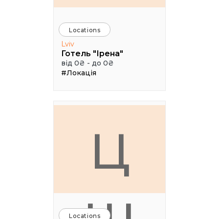
Locations
Lviv
Готель "Ірена"
від 0₴ - до 0₴
#Локація
Ц
Locations