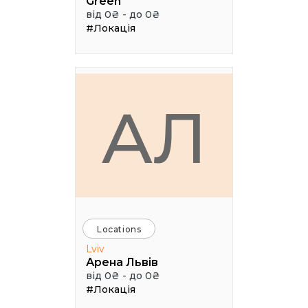
Green
від 0₴ - до 0₴
#Локація
АЛ
Locations
Lviv
Арена Львів
від 0₴ - до 0₴
#Локація