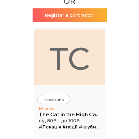
OR
Register a contractor
TC
Locations
Kharkiv
The Cat in the High Castle
від 80₴ - до 100₴
#Локація
#події
#клуби
#Зал