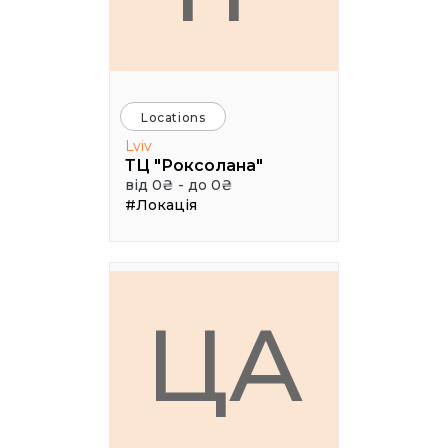
Locations
Lviv
ТЦ "Роксолана"
від 0₴ - до 0₴
#Локація
ЦА