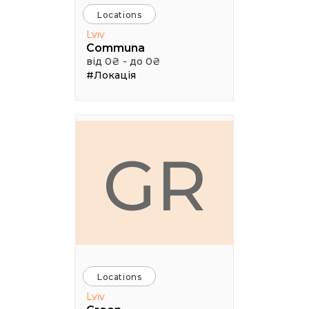
Locations
Lviv
Communa
від 0₴ - до 0₴
#Локація
GR
Locations
Lviv