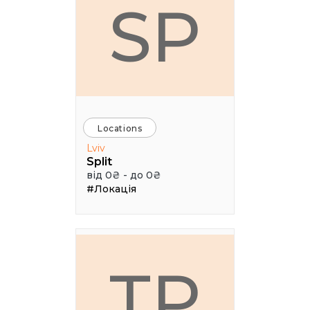
SP
Locations
Lviv
Split
від 0₴ - до 0₴
#Локація
ТР