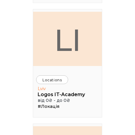
LI
Locations
Lviv
Logos IT-Academy
від 0₴ - до 0₴
#Локація