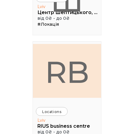
Ш
Lviv
Центр Шептицького, 1 поверх, паркова аудиторія
від 0₴ - до 0₴
#Локація
RB
Locations
Lviv
RIUS business centre
від 0₴ - до 0₴