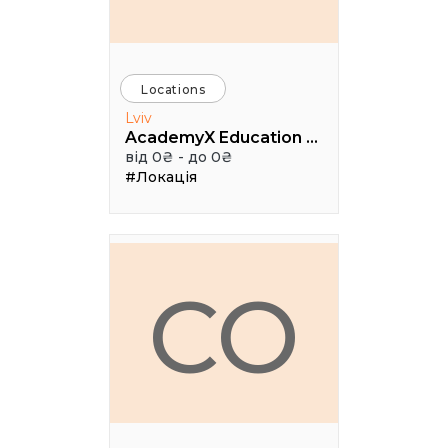
Locations
Lviv
AcademyX Education Hub
від 0₴ - до 0₴
#Локація
CO