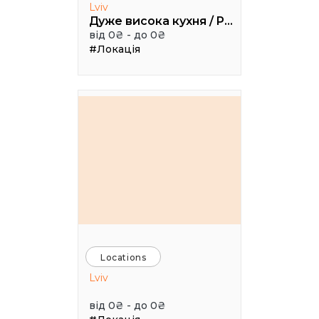
Lviv
Дуже висока кухня / Pretty High Kitchen
від 0₴ - до 0₴
#Локація
Locations
Lviv
від 0₴ - до 0₴